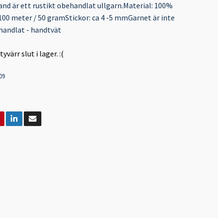
nd är ett rustikt obehandlat ullgarn.Material: 100%
100 meter / 50 gramStickor: ca 4 -5 mmGarnet är inte
andlat - handtvät
värr slut i lager. :(
09