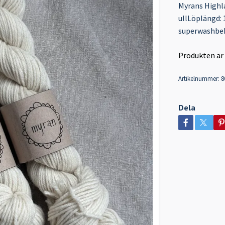
Myrans Highla
ullLöplängd: 
superwashbeh
Produkten är ty
Artikelnummer:
8
Dela