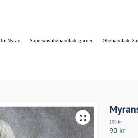
Om Myran
Superwashbehandlade garner
Obehandlade Ga
Myrans
100 kr
90 kr