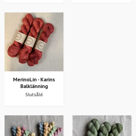
MerinoLin - Karins
Balklänning
Slutsåld