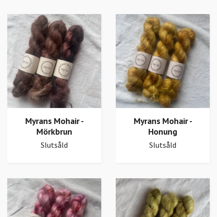
Myrans Mohair -
Myrans Mohair -
Mörkbrun
Honung
Slutsåld
Slutsåld