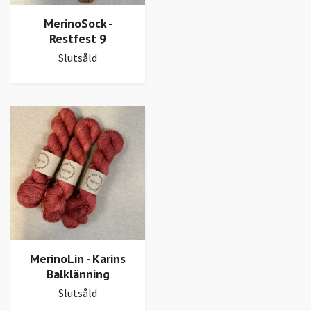
MerinoSock -
Restfest 9
Slutsåld
MerinoLin - Karins
Balklänning
Slutsåld