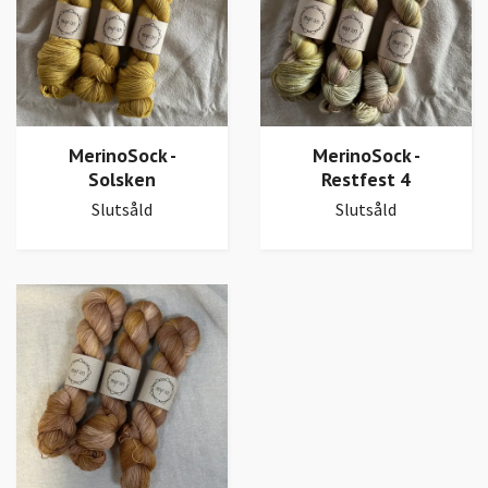
MerinoSock -
MerinoSock -
Solsken
Restfest 4
Slutsåld
Slutsåld