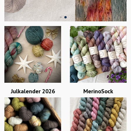
Julkalender 2026
MerinoSock