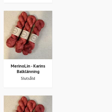
MerinoLin - Karins
Balklänning
Slutsåld