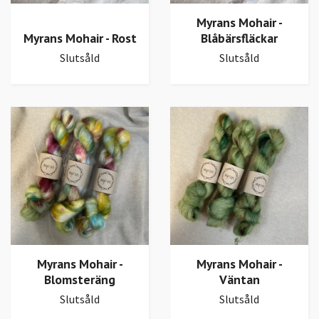
Myrans Mohair -
Myrans Mohair - Rost
Blåbärsfläckar
Slutsåld
Slutsåld
Myrans Mohair -
Myrans Mohair -
Blomsteräng
Väntan
Slutsåld
Slutsåld