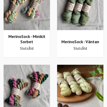
MerinoSock - Minikit
Sorbet
MerinoSock - Väntan
Slutsåld
Slutsåld