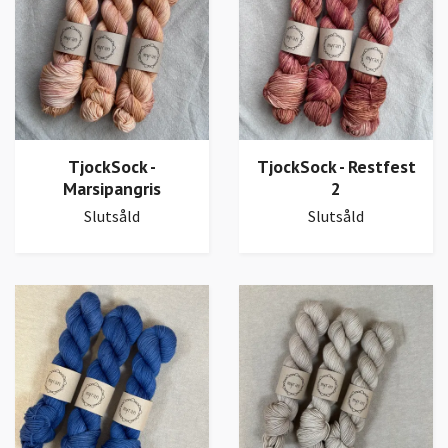
TjockSock -
TjockSock - Restfest
Marsipangris
2
Slutsåld
Slutsåld