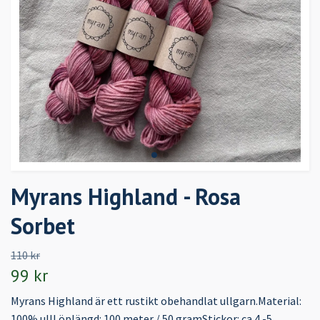
Myrans Highland - Rosa
Sorbet
110 kr
99 kr
Myrans Highland är ett rustikt obehandlat ullgarn.Material:
100% ullLöplängd: 100 meter / 50 gramStickor: ca 4 -5