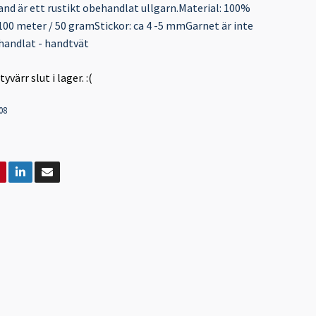
nd är ett rustikt obehandlat ullgarn.Material: 100%
100 meter / 50 gramStickor: ca 4 -5 mmGarnet är inte
andlat - handtvät
värr slut i lager. :(
08