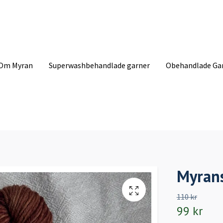
Om Myran
Superwashbehandlade garner
Obehandlade Ga
Myrans
110 kr
99 kr