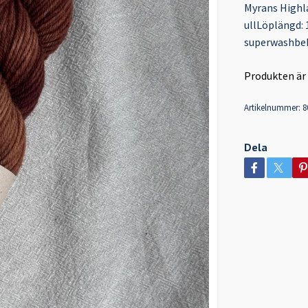
Myrans Highla
ullLöplängd: 
superwashbeh
Produkten är ty
Artikelnummer:
8
Dela