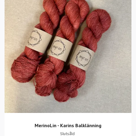
MerinoLin - Karins Balklänning
Slutsåld