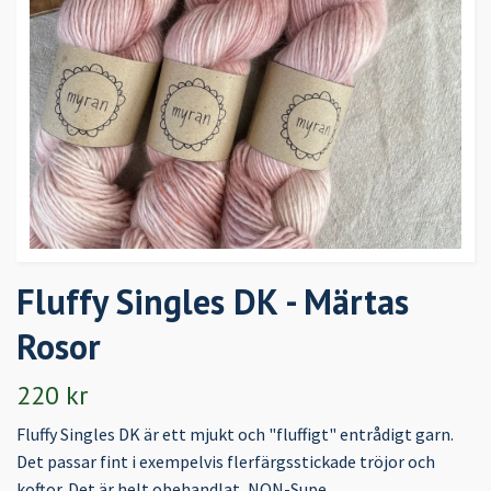
Fluffy Singles DK - Märtas
Rosor
220 kr
Fluffy Singles DK är ett mjukt och "fluffigt" entrådigt garn.
Det passar fint i exempelvis flerfärgsstickade tröjor och
koftor. Det är helt obehandlat, NON-Supe