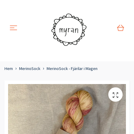
Hem
MerinoSock
MerinoSock - Fjärilar i Magen