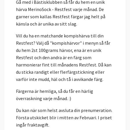
Gå med i Bästisklubben så får du hem en unik
härva MerinoSock - Restfest varje månad. De
garner som kallas Restfest färgar jag helt på
känsla och är unika av sitt slag.
Vill du ha en matchande kompishärva till din
Restfest? Välj då "kompishärvor" i menyn så får
du hem 2st 100grams härvor, ena är en unik
Restfest och den andra är en färg som
harmonierar fint till månadens Restfest. Då kan
du sticka randigt eller flerfärgstickning eller
varför inte mudd, häl och tå i avvikande färg.
Färgerna är hemliga, så du får en härlig
överraskning varje månad. :)
Du kan när som helst avsluta din prenumeration.
Första utskicket blir i mitten av Februari. I priset
ingår fraktavgift.